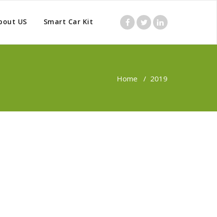
bout US
Smart Car Kit
Home
/
2019