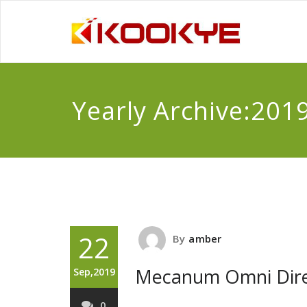
Yearly Archive:201
22
By
amber
Mecanum Omni Dire
Sep,2019
0