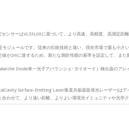
離測定センサーはVL53L0Xに基づいて、より高速、高精度、高測定
離測定モジュールです。従来の伝統技術と違い、現在市場で最も小さ
定値が2mに達するため、新たな測距性能の基準を設定して、また
ton Avalanche Diode単一光子アバランシェ･ダイオード）検出器のア
(VerticalCavity Surface-Emitting Laser垂直共振器
と合わせて、より遠い距離、よりよい環境光イミュニティや光学