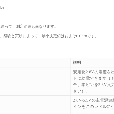
ル)
に違って、測定範囲も異なります。
、経験と実験によって、最小測定値はおよそ0.03mです。
説明
安定化
2.8V
の電源を
トに給電できます（
合、本ピンを
2.8V
入
さい）。
2.6V-5.5V
の主電源連
インをこのレベルに