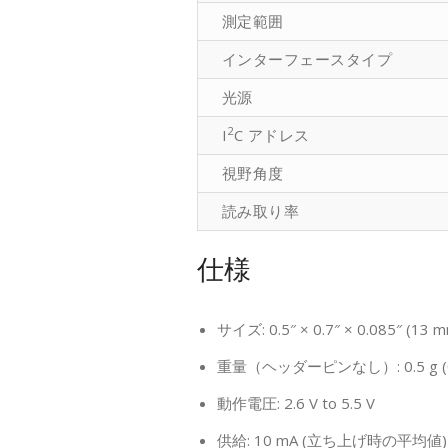
測定範囲
インターフェースタイプ
光源
2
I
C アドレス
視野角度
読み取り率
仕様
サイズ: 0.5″ × 0.7″ × 0.085″ (13 
重量（ヘッダーピンなし）: 0.5 g (0.
動作電圧: 2.6 V to 5.5 V
供給: 10 mA (立ち上げ時の平