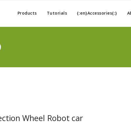
Products
Tutorials
{:en}Accessories{:}
A
9
ction Wheel Robot car