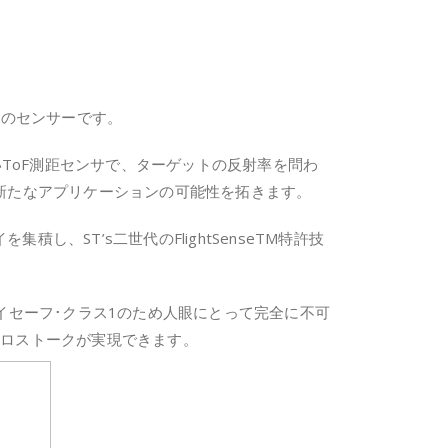
距離のセンサーです。
いToF測距センサで、ターゲットの反射率を問わ
新たなアプリケーションの可能性を拓きます。
レイを集積し、ST’s二世代のFlightSenseTM特許技
面発光レーザー)はアイセーフ･クラス1のため人眼にとって完全に不可
クロストークが実現できます。