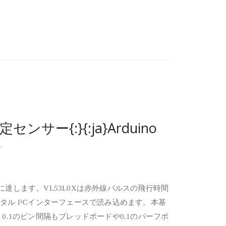
定センサー{:}{:ja}Arduino
}
に達します。VL53L0Xは赤外線パルスの飛行時間
ル I²Cインターフェースで読み込めます。本基
0.1のピン間隔もブレッドボードや0.1のパーフボ