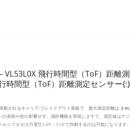
sson – VL53L0X 飛行時間型（ToF）距離測
L0X 飛行時間型（ToF）距離測定センサー{:
2 m
ムを搭載されるキャリア/ブレイクアウト基板で、最大測定距離は
の表面や色の影響せず、測距機能を実現しますて、測定値はデジタ
ベルシフタが入力電圧2.6V－5.5Vで作動するのは可能になります。