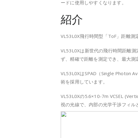
ードに使用しやすくなります。
紹介
VL53L0X飛行時間型「ToF」距
VL53L0Xは新世代の飛行時間距
ず、精確で距離を測定でき、最大測
VL53L0XはSPAD（Single Pho
術を採用しています。
VL53L0Xの5.6×10-7m VCSEL 
視の光線で、内部の光学干渉フィル