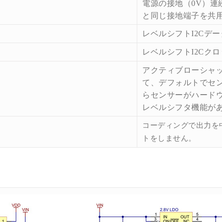
電源の接地（
0V
）連
と同じ接地端子を共
レベルシフト
I2C
デー
レベルシフト
I2C
クロ
アクティブローシャ
て、デフォルトでセ
らセンサーがハード
レベルシフタ機能が
コーディングで出力を
トをしません。