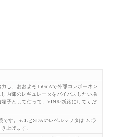
出力し、おおよそ
150mA
で外部コンポーネン
もし内部のレギュレータをバイパスしたい場
力端子として使って、
VIN
を断路にしてくだ
続です。
SCL
と
SDA
のレベルシフタは
I2C
ラ
引き上げます。