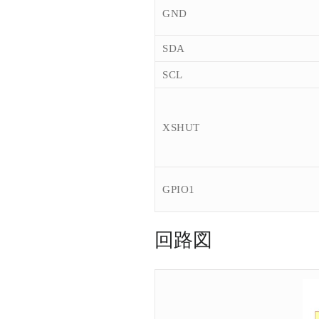
GND
SDA
SCL
XSHUT
GPIO1
回路図