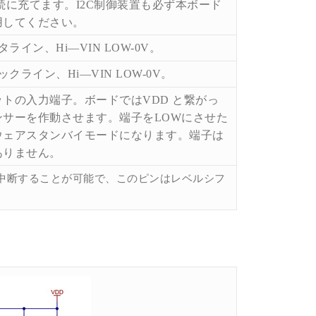
続に充てます。
I2C
制御装置も必ず本ボード
用してください。
タライン、
Hi
―
VIN LOW-0V。
ックライン、
Hi
―
VIN LOW-0V。
ットの入力端子。ボードでは
VDD
と繋がっ
ンサーを作動させます。端子を
LOW
にさせた
ウェアスタンバイモードになります。端子は
ありません。
中断することが可能で、このピンはレベルシフ