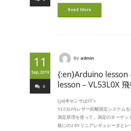
Read More
11
By
admin
{:en}Arduino le
Sep,2019
lesson – VL53
0
{:ja}
本センサはST’s
VL53L0Xレザー距離測定システ
測定原理を使って、測定のターゲット
板にの2.8Vリニアレギュレータとレ